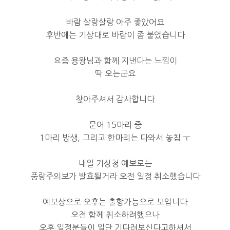
바람 살랑살랑 아주 좋았어요
후반에는 기상대로 바람이 좀 불었습니다
요즘 용왕님과 함께 지낸다는 느낌이
딱 오는군요
찾아주셔서 감사합니다
문어 15마리 중
1마리 방생, 그리고 한마리는 다와서 놓침 ㅜ
내일 기상청 예보로는
풍랑주의보가 발효될거라 오전 일정 취소했습니다
예보상으로 오후는 출항가능으로 보입니다
오전 함께 취소하려했으나
오후 일정분들이 일단 기다려보신다고하셔서