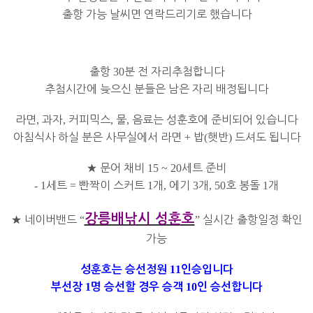
출항 가능 날씨면 연락드리기로 했습니다
출항
30
분 전 자리추첨합니다
추첨시간에 늦으신 분들은 남은 자리 배정됩니다
라면
,
과자
,
커피믹스
,
물
,
음료는 성훈호에 준비되어 있습니다
아침식사 하실 분은 사무실에서 라면
+
밥
(
햇반
)
드셔도 됩니다
★
문어 채비
15 ~ 20
세트 준비
- 1
세트
=
빤짝이 스커트
1
개
,
에기
3
개
, 50
호 봉돌
1
개
강릉배낚시 성훈호
★
네이버밴드
“
”
실시간 출항일정 확인
가능
11
성훈호는 승선정원
인승입니다
1
10
부선장
명 승선할 경우 승객
인 승선합니다