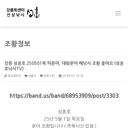
Toggl
navig
조황정보
강릉 성훈호 250501목 피문어, 대왕문어 배낚시 조황 좋아요 (성훈
호낚시TV)
최고관리자
댓글 0
조회 247
25-05-01 13:10
https://band.us/band/68953909/post/3303
성훈호
25년 5월 1일 목요일
문어 조황입니다 ( 중복사진 없음 )