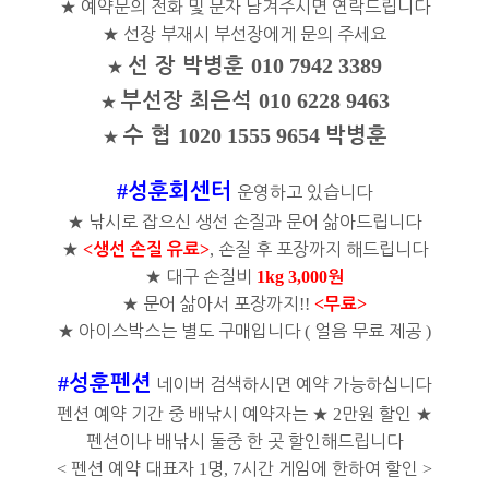
★
예약문의 전화 및 문자 남겨주시면 연락드립니다
★
선장 부재시 부선장에게 문의 주세요
010 7942 3389
선 장 박병훈
★
010 6228 9463
부선장 최은석
★
1020 1555 9654
수 협
박병훈
★
#
성훈회센터
운영하고 있습니다
★
낚시로 잡으신 생선 손질과 문어 삶아드립니다
★
<
>
,
손질 후 포장까지 해드립니다
생선 손질 유료
★
대구 손질비
1kg 3,000
원
★
문어 삶아서 포장까지
!!
<
>
무료
★
아이스박스는 별도 구매입니다
(
얼음 무료 제공
)
#
성훈펜션
네이버 검색하시면 예약 가능하십니다
펜션 예약 기간 중 배낚시 예약자는
★
2
만원 할인
★
펜션이나 배낚시 둘중 한 곳 할인해드립니다
<
펜션 예약 대표자
1
명
, 7
시간 게임에 한하여 할인
>