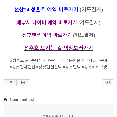
24
(
)
선상
성훈호 예약 바로가기
카드결제
(
)
배낚시 네이버 예약 바로가기
카드결제
(
)
성훈펜션 예약 바로가기
카드결제
성훈호 오시는 길 영상보러가기
#
성훈호
#
강릉배낚시
#
문어낚시
#
동해문어낚시
#
대문어
#
강릉민박펜션
#
강릉펜션민박
#
강릉민박
#
강릉바베큐장
이전글
다음글
목록
Comment List
등록된 댓글이 없습니다.